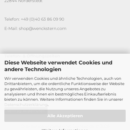
22844 Norderstedt
Telefon: +49 (0)40 63 86 09 90
E-Mail: shop@wenckstern.com
Telefon- & Öffnungszeiten
Diese Webseite verwendet Cookies und
Montag - Donnerstag: 09:00 - 16:00 Uhr
andere Technologien
Freitag: 09:00 - 13:00 Uhr
Wir verwenden Cookies und ähnliche Technologien, auch von
Drittanbietern, um die ordentliche Funktionsweise der Website
Samstag & Sonntag: Geschlossen
zu gewährleisten, die Nutzung unseres Angebotes zu
analysieren und Ihnen ein bestmögliches Einkaufserlebnis
bieten zu können. Weitere Informationen finden Sie in unserer
Datenschutzerklärung
.
Vertrag widerrufen
Alle Akzeptieren
Onlineshop erstellen
mit Gambio.de © 2026