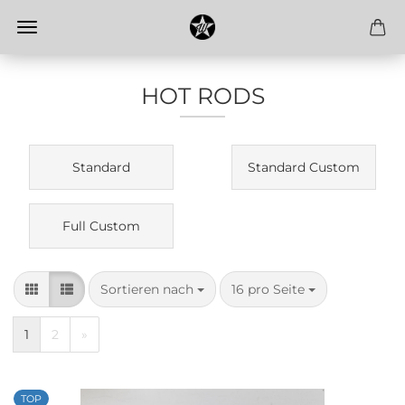
HOT RODS
Standard
Standard Custom
Full Custom
Sortieren nach
pro Seite
Sortieren nach
16 pro Seite
1
2
»
TOP