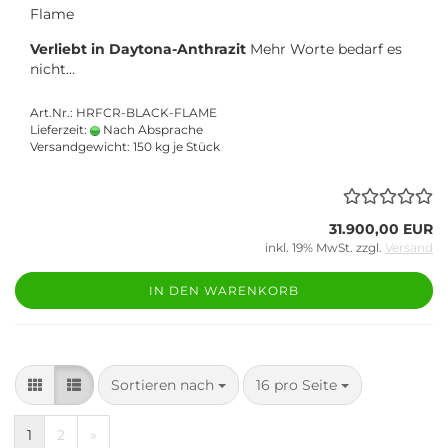
Flame
Verliebt in Daytona-Anthrazit
Mehr Worte bedarf es
nicht…
Art.Nr.: HRFCR-BLACK-FLAME
Lieferzeit:
Nach Absprache
Versandgewicht:
150
kg je Stück
31.900,00 EUR
inkl. 19% MwSt. zzgl.
Versand
IN DEN WARENKORB
Sortieren nach
pro Seite
Sortieren nach
16 pro Seite
1
2
»