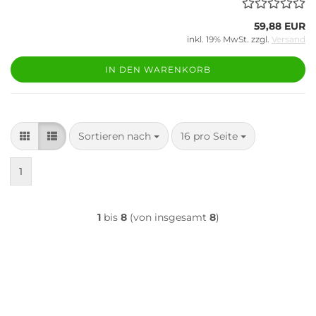
59,88 EUR
inkl. 19% MwSt. zzgl.
Versand
IN DEN WARENKORB
Sortieren nach
pro Seite
Sortieren nach
16 pro Seite
1
1
bis
8
(von insgesamt
8
)