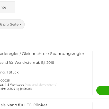
chte
pro Seite
16 pro Seite
Laderegler / Gleichrichter / Spannungsregler
send für Wenckstern ab Bj. 2016
ng: 1 Stück
-000025
ca. 4-5 Werktage
(Ausland abweichend)
icht:
0,304
kg je Stück
lais Nano für LED Blinker