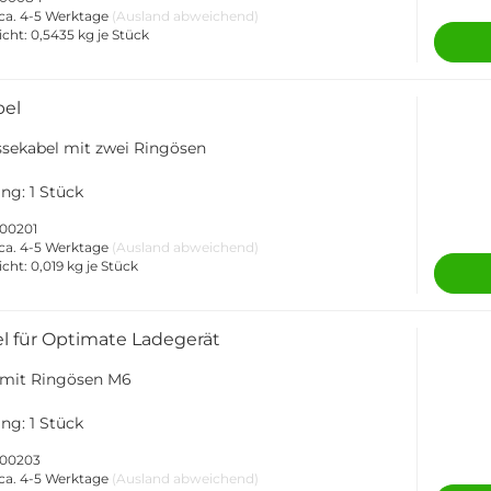
ca. 4-5 Werktage
(Ausland abweichend)
icht:
0,5435
kg je Stück
bel
sekabel mit zwei Ringösen
ng: 1 Stück
000201
ca. 4-5 Werktage
(Ausland abweichend)
icht:
0,019
kg je Stück
l für Optimate Ladegerät
 mit Ringösen M6
ng: 1 Stück
000203
ca. 4-5 Werktage
(Ausland abweichend)