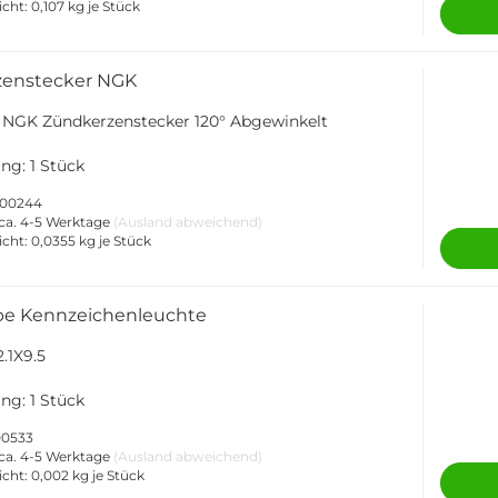
icht:
0,107
kg je Stück
zenstecker NGK
 NGK Zündkerzenstecker 120° Abgewinkelt
ng: 1 Stück
-000244
ca. 4-5 Werktage
(Ausland abweichend)
icht:
0,0355
kg je Stück
e Kennzeichenleuchte
.1X9.5
ng: 1 Stück
00533
ca. 4-5 Werktage
(Ausland abweichend)
icht:
0,002
kg je Stück