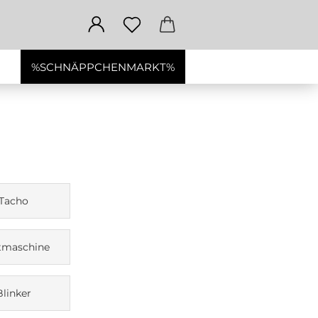
%SCHNÄPPCHENMARKT%
Tacho
tmaschine
Blinker