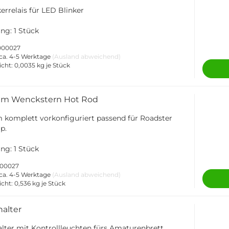
errelais für LED Blinker
ng: 1 Stück
-000027
ca. 4-5 Werktage
(Ausland abweichend)
icht:
0,0035
kg je Stück
um Wenckstern Hot Rod
komplett vorkonfiguriert passend für Roadster
p.
ng: 1 Stück
000027
ca. 4-5 Werktage
(Ausland abweichend)
icht:
0,536
kg je Stück
alter
ter mit Kontrollleuchten fürs Amaturenbrett