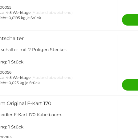
000055
ca. 4-5 Werktage
(Ausland abweichend)
icht:
0,0195
kg je Stück
htschalter
schalter mit 2 Poligen Stecker.
ng: 1 Stück
000056
ca. 4-5 Werktage
(Ausland abweichend)
icht:
0,023
kg je Stück
m Original F-Kart 170
reidler F-Kart 170 Kabelbaum.
ng: 1 Stück
-000084