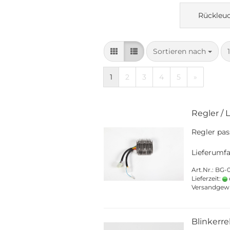
Rückleu
Sortieren nach
Sortieren nach
1
2
3
4
5
»
Regler / 
Regler pas
Lieferumfa
Art.Nr.: BG
Lieferzeit:
Versandgew
Blinkerre