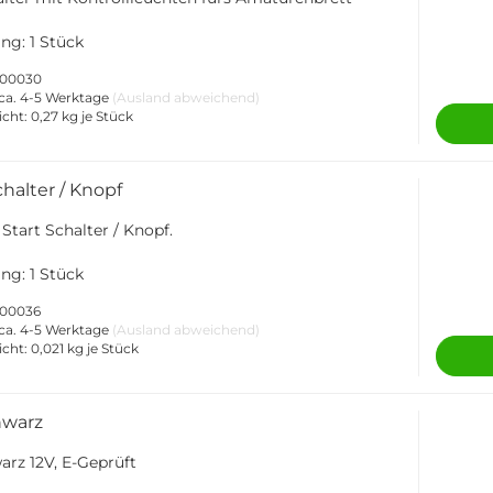
ng: 1 Stück
-000030
ca. 4-5 Werktage
(Ausland abweichend)
icht:
0,27
kg je Stück
chalter / Knopf
Start Schalter / Knopf.
ng: 1 Stück
000036
ca. 4-5 Werktage
(Ausland abweichend)
icht:
0,021
kg je Stück
hwarz
arz 12V, E-Geprüft