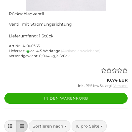
Rückschlagventil
Ventil mit Strömungsrichtung
Lieferumfang: 1 Stück
Art.Nr.: A-000363
Lieferzeit:
ca. 4-5 Werktage
(Ausland abweichend)
Versandgewicht:
0,004
kg je Stück
10,74 EUR
inkl. 19% MwSt. zzgl.
Versand
IN DEN WARENKORB
Sortieren nach
pro Seite
Sortieren nach
16 pro Seite