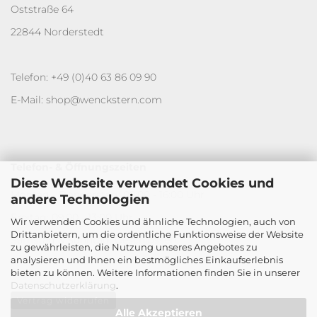
Oststraße 64
22844 Norderstedt
Telefon: +49 (0)40 63 86 09 90
E-Mail: shop@wenckstern.com
Telefon- & Öffnungszeiten
Diese Webseite verwendet Cookies und
Montag - Donnerstag: 09:00 - 16:00 Uhr
andere Technologien
Freitag: 09:00 - 13:00 Uhr
Wir verwenden Cookies und ähnliche Technologien, auch von
Drittanbietern, um die ordentliche Funktionsweise der Website
Samstag & Sonntag: Geschlossen
zu gewährleisten, die Nutzung unseres Angebotes zu
analysieren und Ihnen ein bestmögliches Einkaufserlebnis
bieten zu können. Weitere Informationen finden Sie in unserer
Datenschutzerklärung
.
Vertrag widerrufen
Alle Akzeptieren