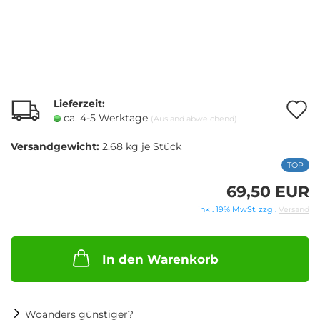
Lieferzeit:
A
ca. 4-5 Werktage
(Ausland abweichend)
Versandgewicht:
2.68
kg je Stück
M
TOP
69,50 EUR
inkl. 19% MwSt. zzgl.
Versand
In den Warenkorb
Woanders günstiger?