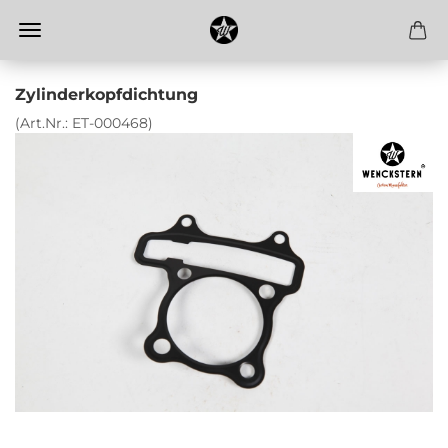
Zylinderkopfdichtung
(Art.Nr.:
ET-000468
)